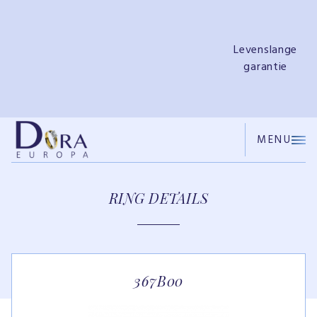
e
Gratis
ringendoosje
MENU
RING DETAILS
367B00