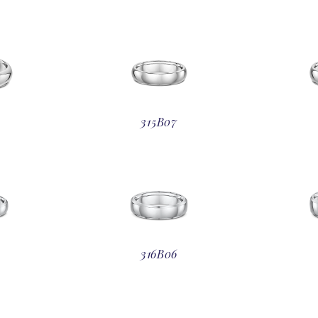
315B07
316B06