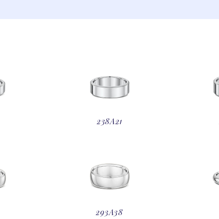
0
238A21
293A38