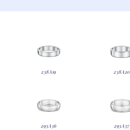
238A19
238A2
293A36
293A37