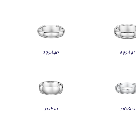
295A40
295A41
315B10
316B05