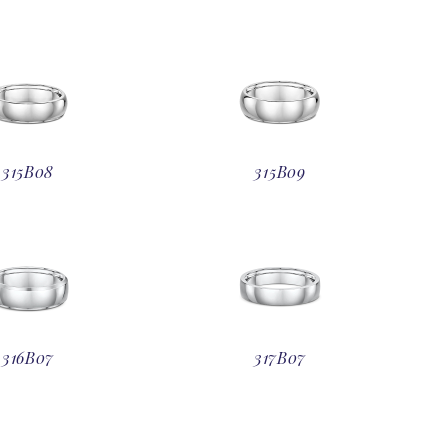
315B08
315B09
316B07
317B07