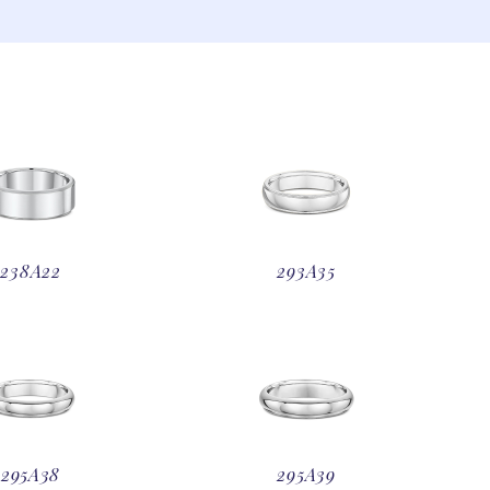
238A22
293A35
295A38
295A39