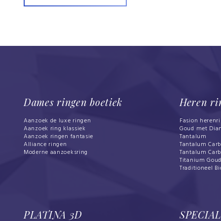
Dames ringen boetiek
Heren ri
Aanzoek de luxe ringen
Fasion herenr
Aanzoek ring klassiek
Goud met Dia
Aanzoek ringen fantasie
Tantalum
Alliance ringen
Tantalum Car
Moderne aanzoeksring
Tantalum Car
Titanium Gou
Traditioneel Bi
PLATINA 3D
SPECIA