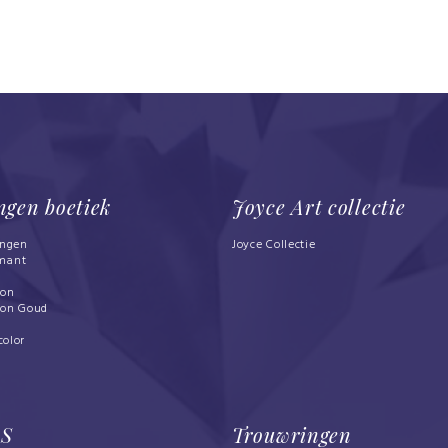
ngen boetiek
Joyce Art collectie
ingen
Joyce Collectie
mant
bon
bon Goud
d
color
LS
Trouwringen