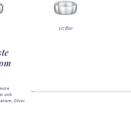
317B10
ste
 om
amste
ast ook
anium, Zilver