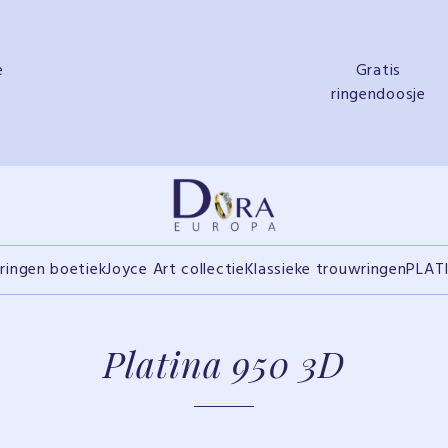
e
Gratis
ringendoosje
ringen boetiek
Joyce Art collectie
Klassieke trouwringen
PLAT
Platina 950 3D