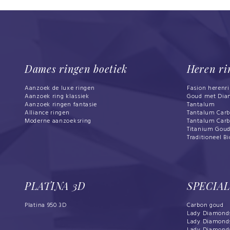
Dames ringen boetiek
Heren ri
Aanzoek de luxe ringen
Fasion herenr
Aanzoek ring klassiek
Goud met Dia
Aanzoek ringen fantasie
Tantalum
Alliance ringen
Tantalum Car
Moderne aanzoeksring
Tantalum Car
Titanium Gou
Traditioneel Bi
PLATINA 3D
SPECIA
Platina 950 3D
Carbon goud
Lady Diamond
Lady Diamond