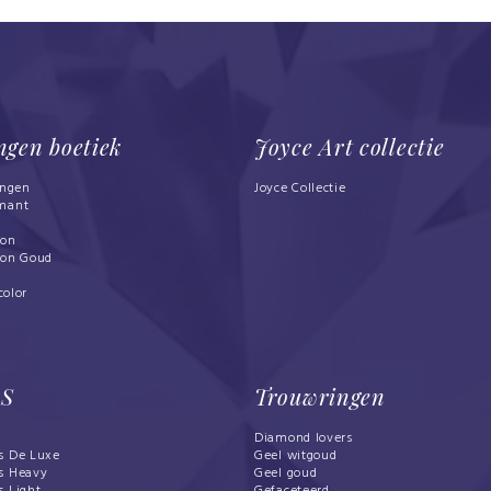
ngen boetiek
Joyce Art collectie
ingen
Joyce Collectie
mant
bon
bon Goud
d
color
LS
Trouwringen
Diamond lovers
s De Luxe
Geel witgoud
s Heavy
Geel goud