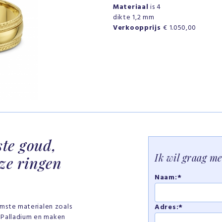
Materiaal
is 4
dikte 1,2 mm
Verkoopprijs
€ 1.050,00
ste goud,
Ik wil graag m
ze ringen
Naam:*
mste materialen zoals
Adres:*
f Palladium en maken