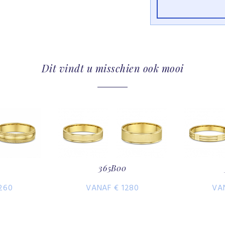
Dit vindt u misschien ook mooi
0
365B00
260
VANAF € 1280
VA