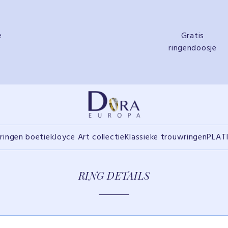
e
Gratis
ringendoosje
ringen boetiek
Joyce Art collectie
Klassieke trouwringen
PLAT
RING DETAILS