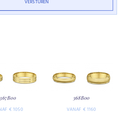
367B00
368B00
NAF € 1050
VANAF € 1160