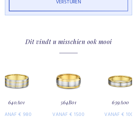
Dit vindt u misschien ook mooi
640A01
564B01
639A00
VANAF € 980
VANAF € 1500
VANAF € 1000