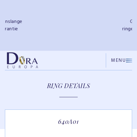
e
Gratis
ringendoosje
MENU
RING DETAILS
640A01