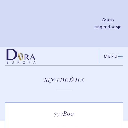
e
Gratis
ringendoosje
MENU
RING DETAILS
737B00