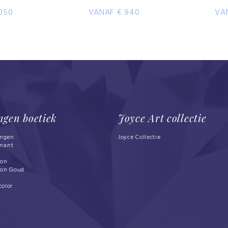
050
VANAF € 940
VA
ngen boetiek
Joyce Art collectie
ingen
Joyce Collectie
mant
bon
bon Goud
d
color