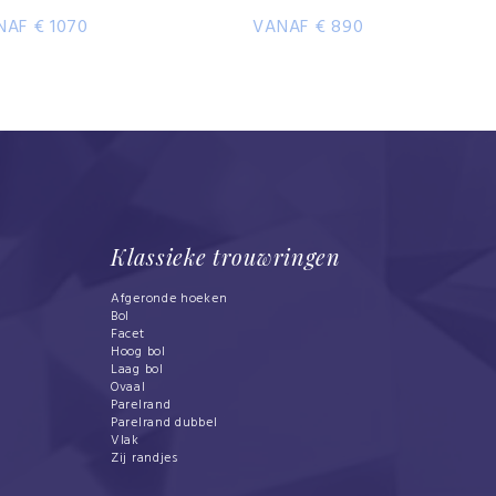
NAF € 1070
VANAF € 890
Klassieke trouwringen
Afgeronde hoeken
Bol
Facet
Hoog bol
Laag bol
Ovaal
Parelrand
Parelrand dubbel
Vlak
Zij randjes