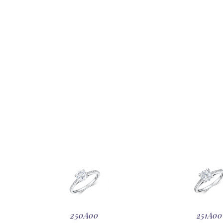
250A00
251A00