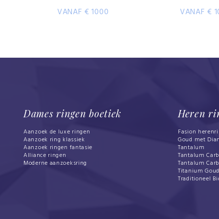
VANAF € 1000
VANAF € 1
Dames ringen boetiek
Heren ri
Aanzoek de luxe ringen
Fasion herenr
Aanzoek ring klassiek
Goud met Dia
Aanzoek ringen fantasie
Tantalum
Alliance ringen
Tantalum Car
Moderne aanzoeksring
Tantalum Car
Titanium Gou
Traditioneel Bi