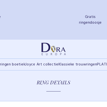
e
Gratis
ringendoosje
ringen boetiek
Joyce Art collectie
Klassieke trouwringen
PLAT
RING DETAILS