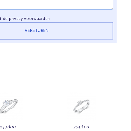
et de
privacy voorwaarden
253A00
254A00