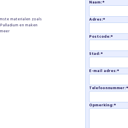
Naam:*
mste materialen zoals
Adres:*
f Palladium en maken
s meer
Postcode:*
Stad:*
E-mail adres:*
Telefoonnummer:
Opmerking:*