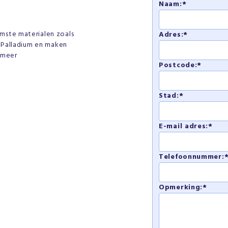
Naam:*
mste materialen zoals
Adres:*
f Palladium en maken
s meer
Postcode:*
Stad:*
E-mail adres:*
Telefoonnummer:
Opmerking:*