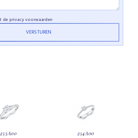
et de
privacy voorwaarden
253A00
254A00