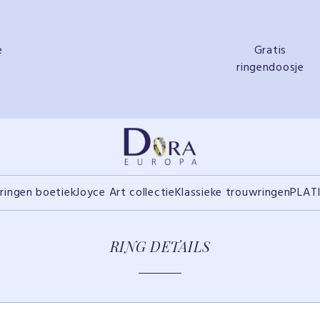
e
Gratis
ringendoosje
ringen boetiek
Joyce Art collectie
Klassieke trouwringen
PLAT
RING DETAILS