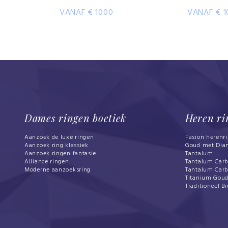
VANAF € 1000
VANAF € 1
Dames ringen boetiek
Heren ri
Aanzoek de luxe ringen
Fasion herenr
Aanzoek ring klassiek
Goud met Dia
Aanzoek ringen fantasie
Tantalum
Alliance ringen
Tantalum Car
Moderne aanzoeksring
Tantalum Car
Titanium Gou
Traditioneel Bi