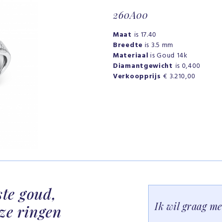
260A00
Maat
is 17.40
Breedte
is 3.5 mm
Materiaal
is Goud 14k
Diamantgewicht
is 0,400
Verkoopprijs
€ 3.210,00
ste goud,
Ik wil graag m
ze ringen