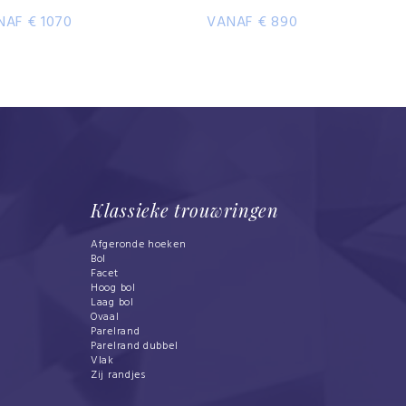
NAF € 1070
VANAF € 890
Klassieke trouwringen
Afgeronde hoeken
Bol
Facet
Hoog bol
Laag bol
Ovaal
Parelrand
Parelrand dubbel
Vlak
Zij randjes