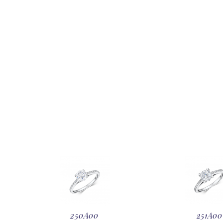
250A00
251A00