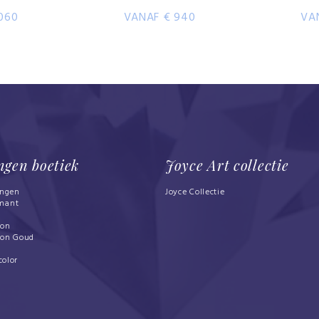
060
VANAF € 940
VA
ngen boetiek
Joyce Art collectie
ingen
Joyce Collectie
mant
bon
bon Goud
d
color