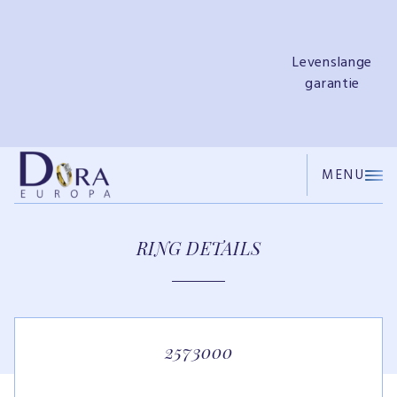
e
Gratis
ringendoosje
MENU
RING DETAILS
2573000