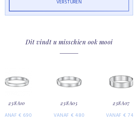
Dit vindt u misschien ook mooi
238A10
238A05
238A07
VANAF € 690
VANAF € 480
VANAF € 740