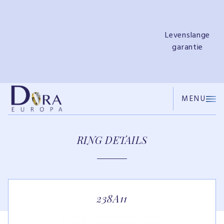
e
Gratis
ringendoosje
MENU
RING DETAILS
238A11