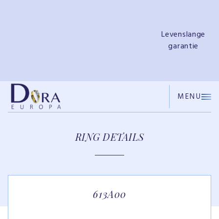
nge
Gratis
ie
ringendoosje
MENU
RING DETAILS
613A00